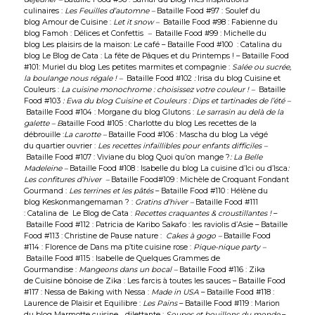
culinaires
:
Les Feuilles d’automne –
Bataille Food #97 : Soulef du
blog
Amour de Cuisine
:
Let it snow –
Bataille Food #98 : Fabienne du
blog
Famoh
:
Délices et Confettis
–
Bataille Food #99 : Michelle du
blog
Les plaisirs de la maison
: Le café –
Bataille Food #100 : Catalina du
blog
Le Blog de Cata
: La fête de Pâques et du Printemps ! –
Bataille Food
#101: Muriel du blog
Les petites marmites et compagnie
:
Salée ou sucrée,
la boulange nous régale ! –
Bataille Food #102
:
Irisa du blog
Cuisine et
Couleurs
:
La cuisine monochrome : choisissez votre couleur ! –
Bataille
Food #103
: Ewa du blog
Cuisine et Couleurs
: Dips et tartinades de l’été –
Bataille Food #104 : Morgane du blog
Glutons
:
Le sarrasin au delà de la
galette – B
ataille Food #105 : Charlotte du blog
Les recettes de la
débrouille
:
La carotte –
Bataille Food #106 : Mascha du blog
La végé
du
q
uartier
ouvrier
:
Les recettes infaillibles pour enfants difficiles –
Bataille Food #107 : Viviane du blog
Quoi qu’on mange ?
: La Belle
Madeleine
–
Bataille Food #108 : Isabelle du blog
La cuisine d’Ici ou d’Isca
:
Les confitures d’hiver –
Bataille Food#109 : Michèle de
Croquant Fondant
Gourmand
:
Les terrines et les pâtés
– Bataille Food #110 : Hélène du
blog
Keskonmangemaman
?
:
Gratins d’hiver –
Bataille Food #111
: Catalina de
Le Blog de Cata
:
Recettes craquantes & croustillantes !
–
Bataille Food #112 : Patricia de
Karibo Sakafo
: les raviolis d’Asie – Bataille
Food #113 : Christine de
Pause nature
:
Cakes à gogo –
Bataille Food
#114 : Florence de
Dans ma p’tite cuisine rose
:
Pique-nique party –
Bataille Food #115 : Isabelle de
Quelques Grammes de
Gourmandise
:
Mangeons dans un bocal –
Bataille Food #116 : Zika
de
Cuisine bônoise de Zika
:
Les farcis à toutes les sauces –
Bataille Food
#117 : Nessa de
Baking with Nessa
:
Made in USA
–
Bataille Food #118 :
Laurence de
Plaisir et Equilibre
:
Les Pains
– Bataille Food #119 : Marion
du blog
Marmotte cuisine… dilettante
:
Soupes et bouillons du monde
–