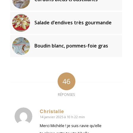
Salade d’endives très gourmande
Boudin blanc, pommes-foie gras
46
RÉPONSES
Christalie
14 janvier 2025 à 10 h 22 min
dit
:
Merci Michèle ! je suis ravie qu’elle