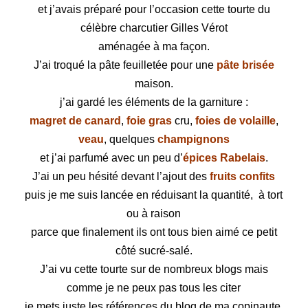
et j’avais préparé pour l’occasion cette tourte du
célèbre charcutier Gilles Vérot
aménagée à ma façon.
J’ai troqué la pâte feuilletée pour une
pâte brisée
maison.
j’ai gardé les éléments de la garniture :
magret de canard
,
foie gras
cru,
foies de volaille
,
veau
, quelques
champignons
et j’ai parfumé avec un peu d’
épices Rabelais
.
J’ai un peu hésité devant l’ajout des
fruits confits
puis je me suis lancée en réduisant la quantité, à tort
ou à raison
parce que finalement ils ont tous bien aimé ce petit
côté sucré-salé.
J’ai vu cette tourte sur de nombreux blogs mais
comme je ne peux pas tous les citer
je mets juste les références du blog de ma copinaute