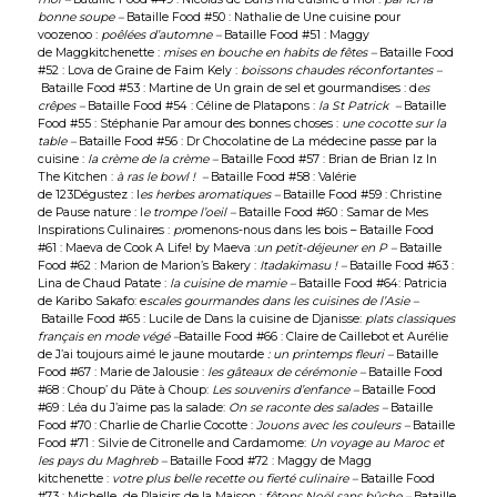
bonne soupe –
Bataille Food #50 : Nathalie de
Une cuisine pour
voozenoo
:
poêlées d’automne –
Bataille Food #51 : Maggy
de
Maggkitchenette
:
mises en bouche en habits de fêtes –
Bataille Food
#52 : Lova de
Graine de Faim Kely
:
b
oissons chaudes réconfortantes –
Bataille Food #53 : Martine de
Un grain de sel et gourmandises
: d
es
crêpes –
Bataille Food #54 : Céline de
Platapons
:
la St Patrick –
Bataille
Food #55 : Stéphanie
Par amour des bonnes choses
:
une cocotte sur la
table –
Bataille Food #56 : Dr Chocolatine de
La médecine passe par la
cuisine
:
la crème de la crème –
Bataille Food #57 : Brian de
Brian Iz In
The Kitchen
:
à ras le bowl ! –
Bataille Food #58 : Valérie
de
123Dégustez
: l
es herbes aromatiques –
Bataille Food #59 : Christine
de
Pause nature
: l
e trompe l’oeil –
Bataille Food #60 : Samar de
Mes
Inspirations Culinaires
:
pr
omenons-nous dans les bois – Bataille Food
#61 : Maeva de Cook A Life! by Maeva :
un petit-déjeuner en P –
Bataille
Food #62 : Marion de
Marion’s Bakery
:
Itadakimasu ! –
Bataille Food #63 :
Lina de
Chaud Patate
:
la cuisine de mamie –
Bataille Food #64: Patricia
de
Karibo Sakafo
: e
scales gourmandes dans les cuisines de l’Asie –
Bataille Food #65 : Lucile de
Dans la cuisine de Djanisse
:
plats classiques
français en mode végé –
Bataille Food #66 : Claire de
Caillebot
et Aurélie
de
J’ai toujours aimé le jaune moutarde
: un printemps fleuri –
Bataille
Food #67 : Marie de
Jalousie
:
les gâteaux de cérémonie –
Bataille Food
#68 : Choup’ du
Pâte à Choup
:
Les souvenirs d’enfance –
Bataille Food
#69 : Léa du
J’aime pas la salade
:
On se raconte des salades –
Bataille
Food #70 : Charlie de
Charlie Cocotte
:
Jouons avec les couleurs –
Bataille
Food #71 : Silvie de
Citronelle and Cardamome:
Un voyage au Maroc et
les pays du Maghreb –
Bataille Food #72 : Maggy de
Magg
kitchenette
:
votre plus belle recette ou fierté culinaire –
Bataille Food
#73 : Michelle de
Plaisirs de la Maison
:
fêtons Noël sans bûche –
Bataille