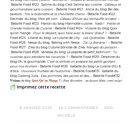
Bataille Food #120 : Salima du blog
C’est Salima qui cuisine
:
Gâteaux et
gourmandises sans cuisson –
Bataille Food #121 : Alicia du blog
Ba
l des
saveurs
:
Tire la bobinette et la chevillette cherra –
Bataille Food #122 :
Rachida du blog
Mon pti coin
:
Gâteau d’hiver qui réchauffe le
cœur
–
Bataille Food #123 : Marion du blog
Marmotte cuisine… tradi !
:
Petite et
Grande Histoire de Cuisine –
Bataille Food #124 : Viviane du blog
Quoi
qu’on mange
:
Pour le dessert, quoi faire avec le blanc d’œuf ? –
Bataille
Food #125 : Liliane du blog
La cuisine de Lilly
:
Les Quenelles –
Bataille
Food #126 : Nessa du blog
Baking with Nessa
:
J’ai La Banane ! –
Bataille
Food #127 : Zika du blog
Cuisine bônoise de Zika
: Mangez du poisson –
Bataille Food #128 : Vanessa du blog
La popote de petit_bohnium
: Tu
cuisines quoi pendant tes vacances ? –
Bataille Food #129 : Delphine du
blog
Oh, la gourmande
: C’est la rentrée on prépare les petits goûters
pour nos écoliers –
Bataille Food #130 : Isabelle du blog
La cuisine d’Ici &
d’Isca :
Douceurs fruitées de l’automne –
Bataille Food#131 : Isabelle du
blog
Cooking Julia
:
Des pommes, des poires et des…
–
Bataille Food#132 :
Viviane
Quoi Qu’on Mange ?
.:
du blog
Pour décembre : un dessert blanc come neige!
Imprimez cette recette
/
/
8 JANVIER 2025
46 COMMENTAIRES
PAR
MICHÈLE