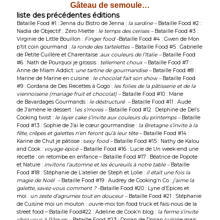
Gâteau de semoule…
liste des précédentes éditions
Bataille Food #1 : Jenna du
Bistro de Jenna
:
l
a sardine –
Bataille Food #2 :
Nadia de
Objectif : Zéro Miette
:
le temps des cerises –
Bataille Food #3 :
Virginie de
Little Bouillon
:
Finger food –
Bataille Food #4 : Gwen de
Mon
p’tit coin gourmand
:
la ronde des tartelettes –
Bataille Food #5 : Gabrielle
de
Petite Cuillère et Charentaise
:
aux couleurs de l’Italie –
Bataille Food
#6 : Nath de
Pourquoi je grossis
:
tellement choux –
Bataille Food #7 :
Anne de
Miam Addict
:
une tartine de gourmandise –
Bataille Food #8 :
Marine de
Marine en cuisine
:
le chocolat fait son show –
Bataille Food
#9 : Gordana de
Des Recettes à Gogo
:
les folies de la pâtisserie et de la
viennoiserie (mariage fruit et chocolat) –
Bataille Food #10 : Marie
de Bavardages Gourmands :
le déstructuré –
Bataille Food #11 : Aude
de
J’amène le dessert
: l
es s’mores –
Bataille Food #12 : Delphine de
Del’s
Cooking twist
:
le layer cake s’invite aux couleurs du printemps –
Bataille
Food #13 : Sophie de
J’ai le cœur gourmandise
:
la Bretagne s’invite à la
fête, crêpes et galettes n’en feront qu’à leur tête –
Bataille Food #14 :
Karine de
Chut je pâtisse
: s
exy food –
Bataille Food #15 : Nathy de
Kalou
and Cook
:
voyage épicé –
Bataille Food #16 : Lucie de
Un week-end une
recette
: on retombe en enfance – Bataille Food #17 : Béatrice de
Popote
et Nature
:
invitons l’automne et les écureuils à notre table –
Bataille
Food #18 : Stéphanie de
L’atelier de Steph et Lolie
:
il était une fois la
magie de Noël –
Bataille Food #19 : Audrey de
Cooking’n Co
:
j’aime la
galette, savez-vous comment ? –
Bataille Food #20 : Lyne d’
Epices et
moi
: u
n zeste d’agrumes tout en douceur –
Bataille Food #21 : Stéphanie
de
Cuisine moi un mouton
:
o
uvre-moi ton food truck et fais-nous de la
street food – Bataille Food#22 : Adeline de
Cook’n blog
:
la ferme s’invite
chez vous à Pâques –
Bataille Food #23 : Dorian de
Dorian cuisine mais