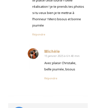
te plaise cette tourte !! belle
réalisation ! je te prends tes photos
si tu veux bien je te mettrai à
l’honneur ! Merci bisous et bonne
journée
Répondre
Michèle
15 janvier 2025 à 6 h 40 min
dit
:
Avec plaisir Christalie,
belle journée, bisous
Répondre