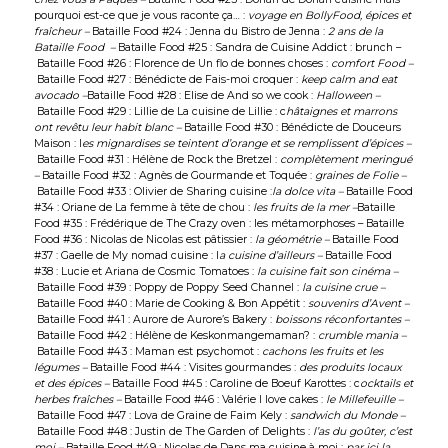
pourquoi est-ce que je vous raconte ça…
:
voyage en BollyFood, épices et
fraîcheur –
Bataille Food #24 : Jenna du
Bistro de Jenna
:
2 ans de la
Bataille Food –
Bataille Food #25 : Sandra de
Cuisine Addict
: brunch –
Bataille Food #26 : Florence de
Un flo de bonnes choses
:
comfort Food –
Bataille Food #27 : Bénédicte de
Fais-moi croquer
:
keep calm and eat
avocado –
Bataille Food #28 : Elise de
And so we cook
:
Halloween –
Bataille Food #29 : Lillie de
La cuisine de Lillie
: c
hâtaignes et marrons
ont revêtu leur habit blanc –
Bataille Food #30 : Bénédicte de
Douceurs
Maison
: l
es mignardises se teintent d’orange et se remplissent d’épices –
Bataille Food #31 : Hélène de
Rock the Bretzel
:
complètement meringué
–
Bataille Food #32 : Agnès de
Gourmande et Toquée
:
graines de Folie –
Bataille Food #33 : Olivier de
Sharing cuisine
:
la dolce vita –
Bataille Food
#34 : Oriane de
La femme à tête de chou
:
l
es fruits de la mer –
Bataille
Food #35 : Frédérique de
The Crazy oven
: les métamorphoses – Bataille
Food #36 : Nicolas de Nicolas est pâtissier :
la géométrie –
Bataille Food
#37 : Gaelle de
My nomad cuisine
: l
a cuisine d’ailleurs –
Bataille Food
#38 : Lucie et Ariana de
Cosmic Tomatoes
:
la cuisine fait son cinéma –
Bataille Food #39 : Poppy de
Poppy Seed Channel
:
la cuisine crue –
Bataille Food #40 : Marie de
Cooking & Bon Appétit
:
souvenirs d’Avent –
Bataille Food #41 : Aurore de
Aurore’s Bakery
:
boissons réconfortantes –
Bataille Food #42 : Hélène de
Keskonmangemaman?
:
crumble mania –
Bataille Food #43 :
Maman est psychomot
:
cachons les fruits et les
légumes –
Bataille Food #44 :
Visites gourmandes
:
des produits locaux
et des épices –
Bataille Food #45 : Caroline de
Boeuf Karottes
: c
ocktails et
herbes
fraîches –
Bataille Food #46 : Valérie
I love cakes
:
le Millefeuille –
Bataille Food #47 : Lova de
Graine de Faim Kely
:
sandwich du Monde –
Bataille Food #48 : Justin de
The Garden of Delights
:
l’as du goûter, c’est
moi –
Bataille Food #49 : Nicolas de
Dans ma cuisine à moi
:
par ici la