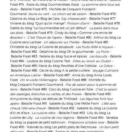
Food #74 : Assia du blog
Gourmandises Assia
:
La pomme dans tous ses
états –
Bataille Food #75 : Michèle de
Croquant-Fondant-
Gourmand
:
Jaune ou vert – Le citron est de saison –
Bataille Food #76 :
Catalina du blog
Le Blog de Cata
:
Say cheesecake! –
Bataille Food #77 :
Viviane du blog
“Quoi qu’on mange
“:
Poisson d’avril –
Bataille Food #78 :
Gaëlle du blog “
La Gourmandise est un joli défaut
” :
La pasta dans tous
ses états –
Bataille Food #79 : Cindy du blog «
Comme une envie de
douceur
» :
C’est l’heure de l’apéro –
Bataille Food #80 : Arthur du blog
La
Cuisine sans Lactose
:
Un déjeuner sur l’herbe –
Bataille Food #81 :
Christelle du blog
La Cuisine de poupoule
:
Les fruits d’été à noyaux –
Bataille Food #82 : Delphine du blog
Oh la gourmande
:
La Poire –
Bataille Food #83 : Natalia du blog
Sucre et épices
:
Les biscuits –
Bataille
Food #84 : Loubna du blog
Cuisine Test
:
Dites au revoir au Gluten –
Bataille Food #85: Maria du blog
Recettes d’Une Crétoise
:
La Grèce –
Bataille Food #86 : Cécile du blog
A la petite cuillère
:
Voyage Culinaire
en Amérique Latine –
Bataille Food #87 : Anna du blog
Anna Loves
Food
:
On re-visite l’Allemagne –
Bataille Food #88 : Michèle du
blog
Croquant Fondant Gourmand
:
Pas de saison pour la pomme de
terre –
Bataille Food #89 : Coco du blog
Cuisine en folie
:
C’est la saison
des asperges, blanches ou vertes, et des fraises –
Bataille Food #90 :
Annyvonne du blog
Les délices de Thithoad
:
Les légumes font leur
apéro
–
Bataille Food #91 : Isabelle du blog
Une Petite Faim
:
L’été sera
chaud, l’été sera chaud
– Bataille Food #92 : Isabelle du blog
La cuisine
d’ici et d’Isca
: La cuisine rétro –
Bataille Food #93 : Lilly du blog
La
cuisine de Lilly
:
La cuisine de nos régions –
Bataille Food #94 : Vanessa
du blog
La popote de petit bohnium
:
Préparons octobre rose –
Bataille
Food #95 : Yolande du blog
Les petits plats de Patchouka
:
Un bon petit
déjeuner –
Bataille Food #96 : Samar du blog
mes inspirations