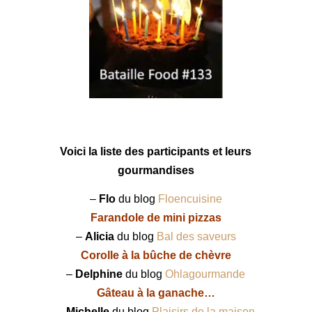
Voici la liste des participants et leurs
gourmandises
–
Flo
du blog
Floencuisine
Farandole de mini pizzas
–
Alicia
du blog
Bal des saveurs
Corolle à la bûche de chèvre
–
Delphine
du blog
Ohlagourmande
Gâteau à la ganache…
–
Michelle
du blog
Plaisirs de la maison