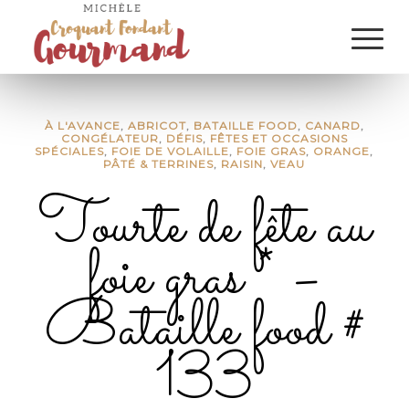
À L'AVANCE
,
ABRICOT
,
BATAILLE FOOD
,
CANARD
,
CONGÉLATEUR
,
DÉFIS
,
FÊTES ET OCCASIONS
SPÉCIALES
,
FOIE DE VOLAILLE
,
FOIE GRAS
,
ORANGE
,
PÂTÉ & TERRINES
,
RAISIN
,
VEAU
Tourte de fête au
foie gras * –
Bataille food #
133