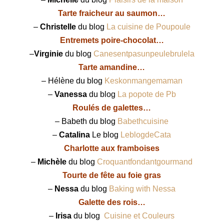
Tarte fraicheur au saumon…
–
Christelle
du blog
La cuisine de Poupoule
Entremets poire-chocolat…
–
Virginie
du blog
C
anesentpasunpeulebrulela
Tarte amandine…
– Hélène du blog
Keskonmangemaman
–
Vanessa
du blog
La popote de Pb
Roulés de galettes…
– Babeth du blog
Babethcuisine
–
Catalina
Le blog
LeblogdeCata
Charlotte aux framboises
–
Michèle
du blog
Croquantfondantgourmand
Tourte de fête au foie gras
–
Nessa
du blog
Baking with Nessa
Galette des rois…
–
Irisa
du blog
Cuisine et Couleurs