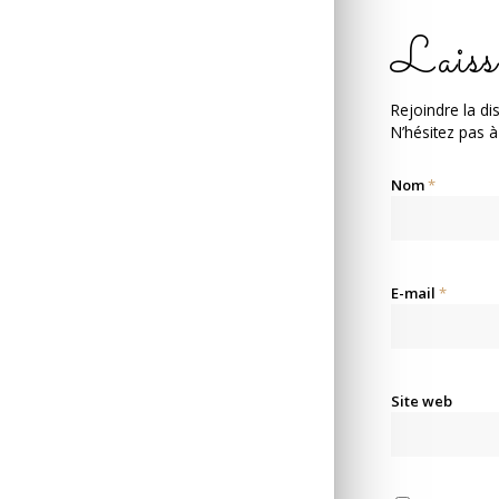
Laiss
Rejoindre la di
N’hésitez pas à
Nom
*
E-mail
*
Site web