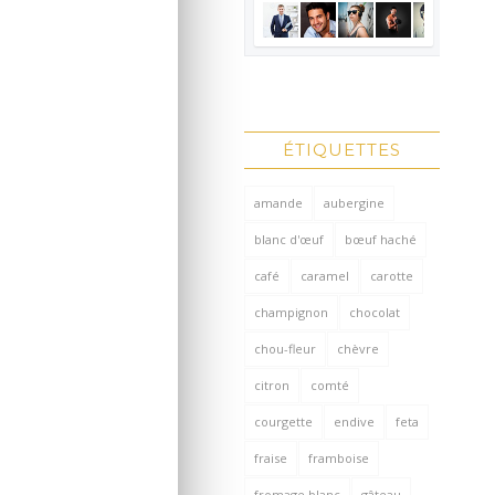
ÉTIQUETTES
amande
aubergine
blanc d'œuf
bœuf haché
café
caramel
carotte
champignon
chocolat
chou-fleur
chèvre
citron
comté
courgette
endive
feta
fraise
framboise
fromage blanc
gâteau