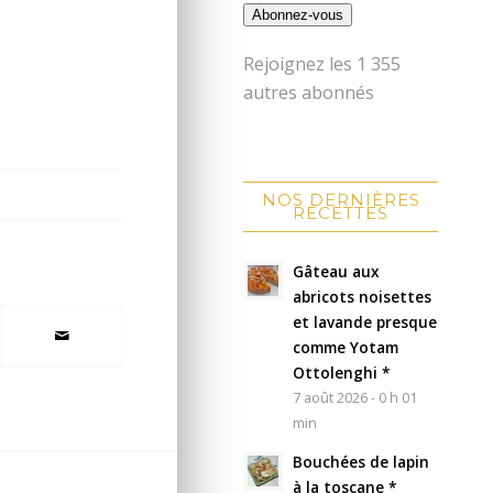
Abonnez-vous
Rejoignez les 1 355
autres abonnés
NOS DERNIÈRES
RECETTES
Gâteau aux
abricots noisettes
et lavande presque
comme Yotam
Ottolenghi *
7 août 2026 - 0 h 01
min
Bouchées de lapin
à la toscane *