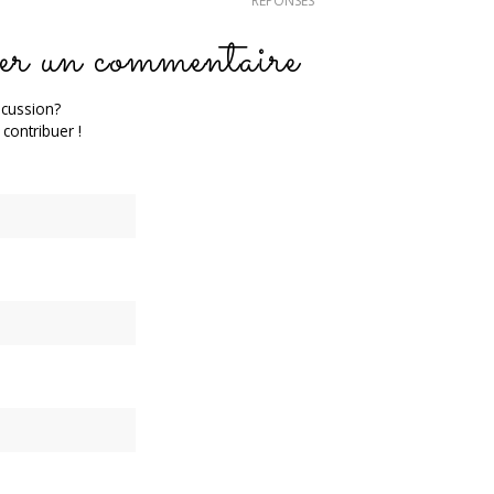
RÉPONSES
er un commentaire
scussion?
 contribuer !