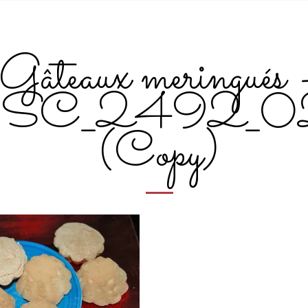
Gâteaux meringués 
SC_2492_0
(Copy)