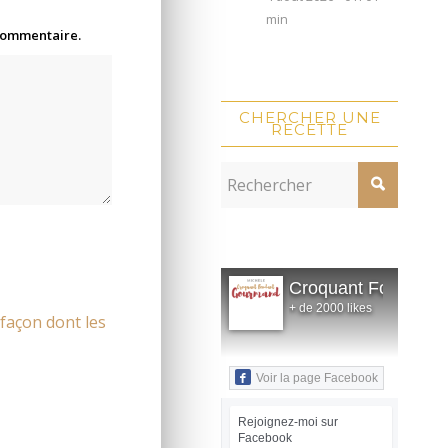
min
 commentaire.
CHERCHER UNE
RECETTE
Croquant Fondant
+ de 2000 likes
 façon dont les
Voir la page Facebook
Rejoignez-moi sur
Facebook