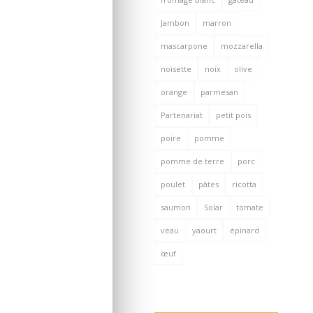
Jambon
marron
mascarpone
mozzarella
noisette
noix
olive
orange
parmesan
Partenariat
petit pois
poire
pomme
pomme de terre
porc
poulet
pâtes
ricotta
saumon
Solar
tomate
veau
yaourt
épinard
œuf