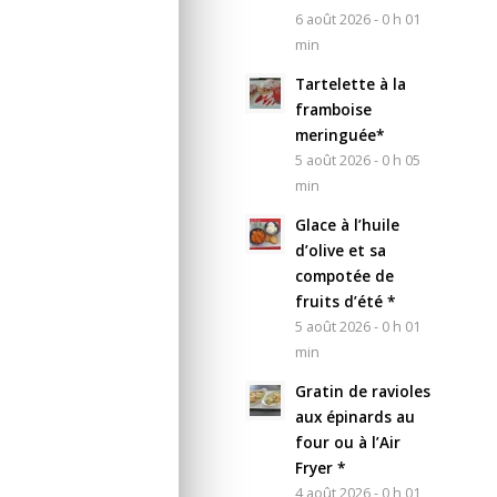
6 août 2026 - 0 h 01
min
Tartelette à la
framboise
meringuée*
5 août 2026 - 0 h 05
min
Glace à l’huile
d’olive et sa
compotée de
fruits d’été *
5 août 2026 - 0 h 01
min
Gratin de ravioles
aux épinards au
four ou à l’Air
Fryer *
4 août 2026 - 0 h 01