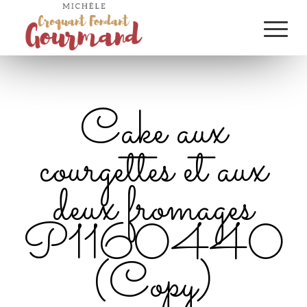
Cake aux
courgettes et aux
deux fromages
P1160440
(Copy)