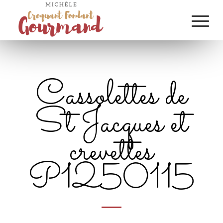
Cassolettes de
St Jacques et
crevettes
P1250115