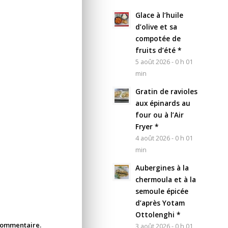
Glace à l’huile
d’olive et sa
compotée de
fruits d’été *
5 août 2026 - 0 h 01
min
Gratin de ravioles
aux épinards au
four ou à l’Air
Fryer *
4 août 2026 - 0 h 01
min
Aubergines à la
chermoula et à la
semoule épicée
d’après Yotam
Ottolenghi *
 commentaire.
3 août 2026 - 0 h 01