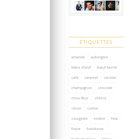
ÉTIQUETTES
amande
aubergine
blanc d'œuf
bœuf haché
café
caramel
carotte
champignon
chocolat
chou-fleur
chèvre
citron
comté
courgette
endive
feta
fraise
framboise
fromage blanc
gâteau