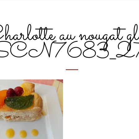
arlotte au nougat gl
SCN7683_2