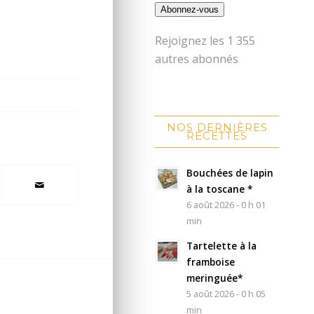
Abonnez-vous
Rejoignez les 1 355
autres abonnés
NOS DERNIÈRES
RECETTES
Bouchées de lapin
à la toscane *
6 août 2026 - 0 h 01
min
Tartelette à la
framboise
meringuée*
5 août 2026 - 0 h 05
min