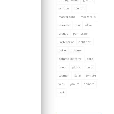
Jambon
marron
mascarpone
mozzarella
noisette
noix
olive
orange
parmesan
Partenariat
petit pois
poire
pomme
pomme de terre
porc
poulet
pâtes
ricotta
saumon
Solar
tomate
veau
yaourt
épinard
œuf