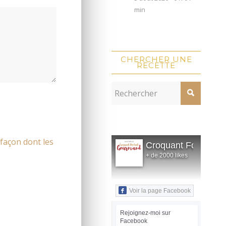
min
CHERCHER UNE
RECETTE
 façon dont les
Croquant Fondant
+ de 2000 likes
Voir la page Facebook
Rejoignez-moi sur
Facebook