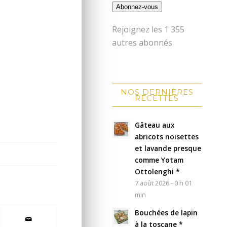
Abonnez-vous
Rejoignez les 1 355
autres abonnés
NOS DERNIÈRES
RECETTES
Gâteau aux
abricots noisettes
et lavande presque
comme Yotam
Ottolenghi *
7 août 2026 - 0 h 01
min
Bouchées de lapin
à la toscane *