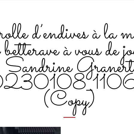
olle d’endives à la m
 betterave à vous de j
Sandrine Granert
230108_110
(Copy)