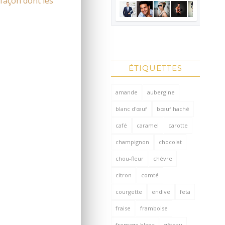
 façon dont les
ÉTIQUETTES
amande
aubergine
blanc d'œuf
bœuf haché
café
caramel
carotte
champignon
chocolat
chou-fleur
chèvre
citron
comté
courgette
endive
feta
fraise
framboise
fromage blanc
gâteau