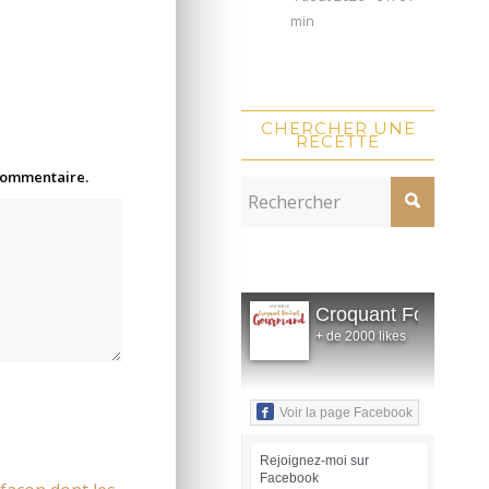
min
CHERCHER UNE
RECETTE
 commentaire.
Croquant Fondant
+ de 2000 likes
Voir la page Facebook
Rejoignez-moi sur
Facebook