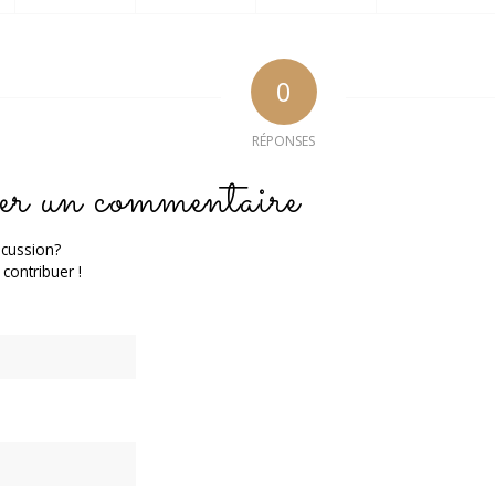
0
RÉPONSES
er un commentaire
scussion?
 contribuer !