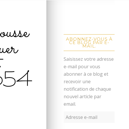
ousse
ouer
ABONNEZ-VOUS À
CE BLOG PAR E-
MAIL.
Saisissez votre adresse
e-mail pour vous
654
abonner à ce blog et
recevoir une
notification de chaque
nouvel article par
email.