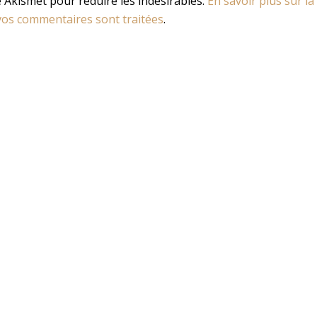
se Akismet pour réduire les indésirables.
En savoir plus sur la
os commentaires sont traitées
.