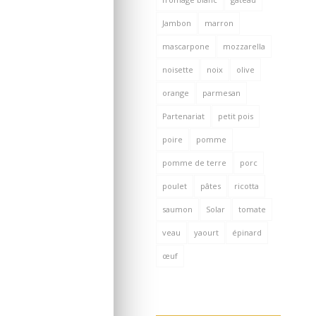
Jambon
marron
mascarpone
mozzarella
noisette
noix
olive
orange
parmesan
Partenariat
petit pois
poire
pomme
pomme de terre
porc
poulet
pâtes
ricotta
saumon
Solar
tomate
veau
yaourt
épinard
œuf