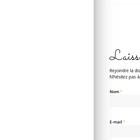
Laiss
Rejoindre la di
N’hésitez pas à
Nom
*
E-mail
*