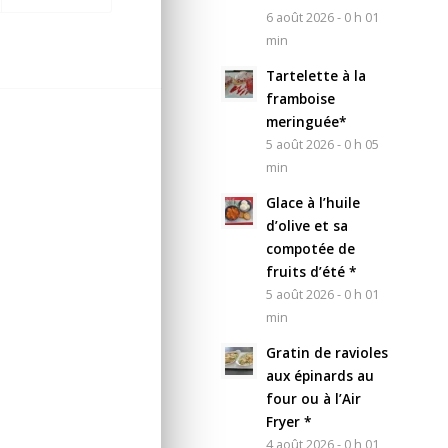
6 août 2026 - 0 h 01
min
Tartelette à la
framboise
meringuée*
5 août 2026 - 0 h 05
min
Glace à l’huile
d’olive et sa
compotée de
fruits d’été *
5 août 2026 - 0 h 01
min
Gratin de ravioles
aux épinards au
four ou à l’Air
Fryer *
4 août 2026 - 0 h 01