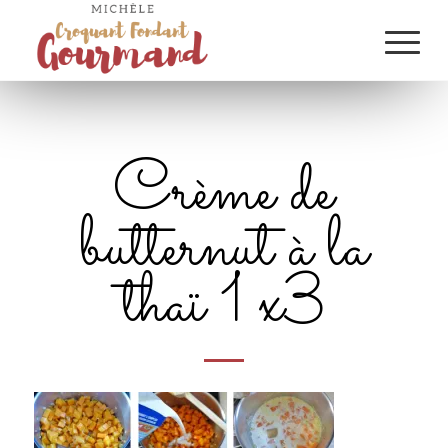
Crème de
butternut à la
thaï 1 x3