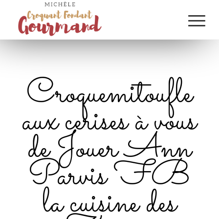
Croquemitoufle
aux cerises à vous
de Jouer Ann
Parvis FB
la cuisine des