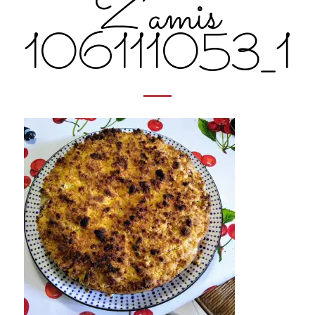
Z’amis
106111053