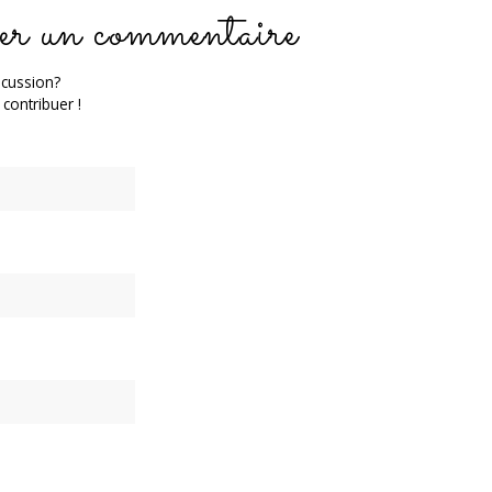
er un commentaire
scussion?
 contribuer !