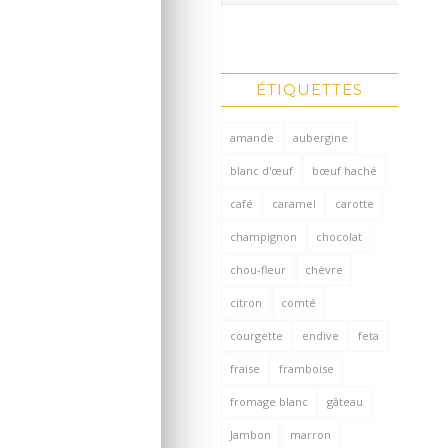
ÉTIQUETTES
amande
aubergine
blanc d'œuf
bœuf haché
café
caramel
carotte
champignon
chocolat
chou-fleur
chèvre
citron
comté
courgette
endive
feta
fraise
framboise
fromage blanc
gâteau
Jambon
marron