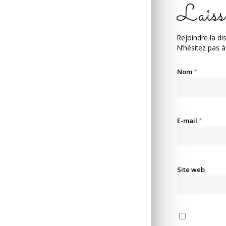
Laiss
Rejoindre la di
N’hésitez pas à
Nom
*
E-mail
*
Site web