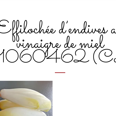
Effilochée d’endives 
vinaigre de miel
1060462 (Co