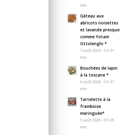
min
Gâteau aux
abricots noisettes
et lavande presque
comme Yotam
Ottolenghi *
7 août 2026 - 0 h 01
min
Bouchées de lapin
à la toscane *
6 août 2026 - 0 h 01
min
Tartelette à la
framboise
meringuée*
5 août 2026 - 0 h 05
min