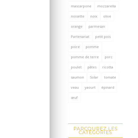
mascarpone
mozzarella
noisette
noix
olive
orange
parmesan
Partenariat
petit pois
poire
pomme
pomme de terre
porc
poulet
pâtes
ricotta
saumon
Solar
tomate
veau
yaourt
épinard
œuf
PARCOUREZ LES
CATÉGORIES