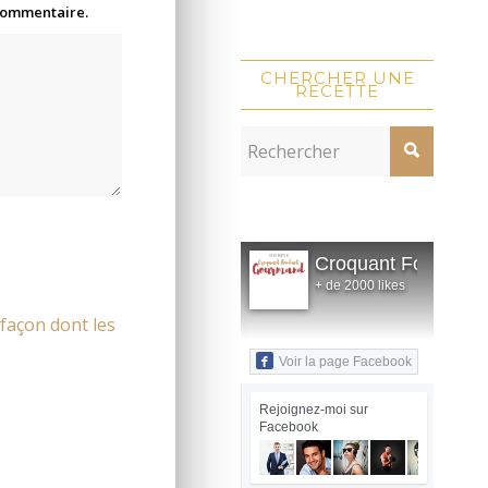
 commentaire.
CHERCHER UNE
RECETTE
Croquant Fondant
+ de 2000 likes
 façon dont les
Voir la page Facebook
Rejoignez-moi sur
Facebook