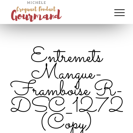
Entremets
Mangue-
Framboise R-
DSC_1272
(Copy)