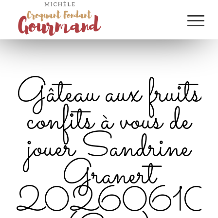
Gâteau aux fruits
confits à vous de
jouer Sandrine
Granert
20260610_