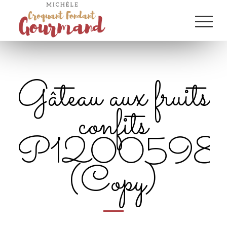
Gâteau aux fruits
confits
P1200598
(Copy)