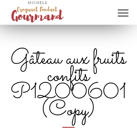
Gâteau aux fruits
confits
P1200601
(Copy)