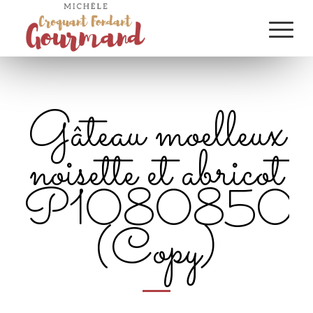
Gâteau moelleux
noisette et abricot
P1080850
(Copy)