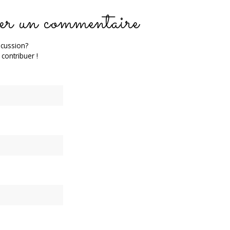
er un commentaire
scussion?
 contribuer !