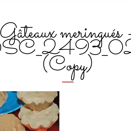
Gâteaux meringués 
SC_2493_0
(Copy)