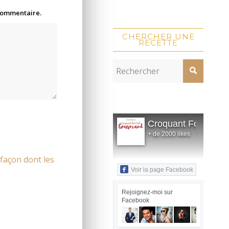
 commentaire.
CHERCHER UNE
RECETTE
Croquant Fondant
+ de 2000 likes
 façon dont les
Voir la page Facebook
Rejoignez-moi sur
Facebook