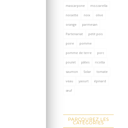
mascarpone
mozzarella
noisette
noix
olive
orange
parmesan
Partenariat
petit pois
poire
pomme
pomme de terre
porc
poulet
pâtes
ricotta
saumon
Solar
tomate
veau
yaourt
épinard
œuf
PARCOUREZ LES
CATÉGORIES