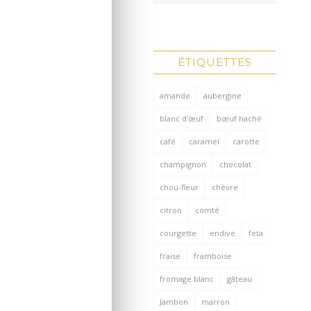
ÉTIQUETTES
amande
aubergine
blanc d'œuf
bœuf haché
café
caramel
carotte
champignon
chocolat
chou-fleur
chèvre
citron
comté
courgette
endive
feta
fraise
framboise
fromage blanc
gâteau
Jambon
marron