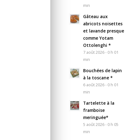
min
Gâteau aux
abricots noisettes
et lavande presque
comme Yotam
Ottolenghi *
7 août 2026 - 0 h 01
min
Bouchées de lapin
à la toscane *
6 août 2026 - 0 h 01
min
Tartelette à la
framboise
meringuée*
5 août 2026 - 0 h 05
min