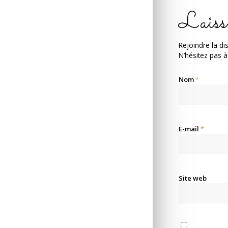
Laiss
Rejoindre la di
N’hésitez pas à
Nom
*
E-mail
*
Site web