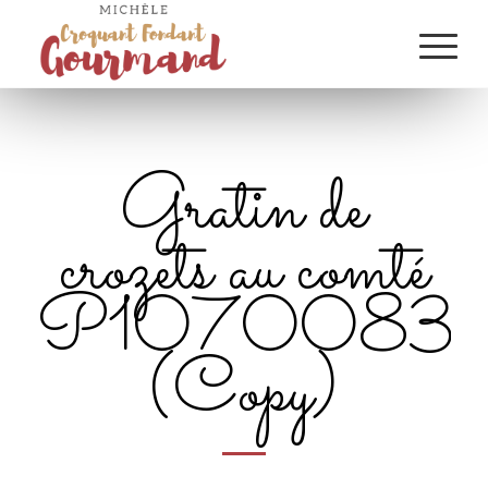
Gratin de
crozets au comté
P1070083
(Copy)