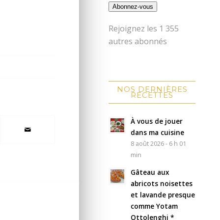
Abonnez-vous
Rejoignez les 1 355
autres abonnés
NOS DERNIÈRES
RECETTES
À vous de jouer
dans ma cuisine
8 août 2026 - 6 h 01
min
Gâteau aux
abricots noisettes
et lavande presque
comme Yotam
Ottolenghi *