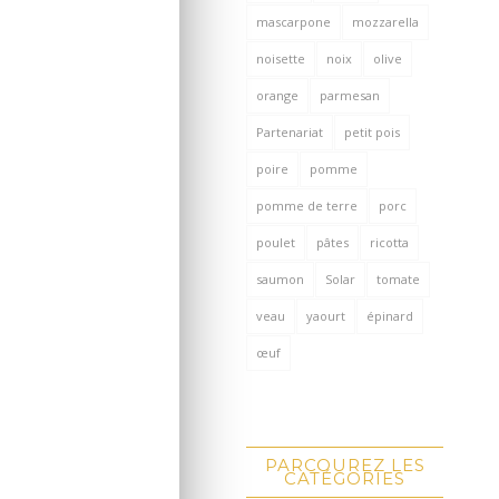
mascarpone
mozzarella
noisette
noix
olive
orange
parmesan
Partenariat
petit pois
poire
pomme
pomme de terre
porc
poulet
pâtes
ricotta
saumon
Solar
tomate
veau
yaourt
épinard
œuf
PARCOUREZ LES
CATÉGORIES