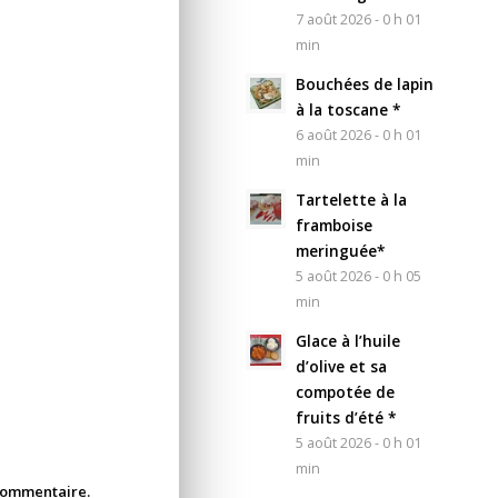
7 août 2026 - 0 h 01
min
Bouchées de lapin
à la toscane *
6 août 2026 - 0 h 01
min
Tartelette à la
framboise
meringuée*
5 août 2026 - 0 h 05
min
Glace à l’huile
d’olive et sa
compotée de
fruits d’été *
5 août 2026 - 0 h 01
min
 commentaire.