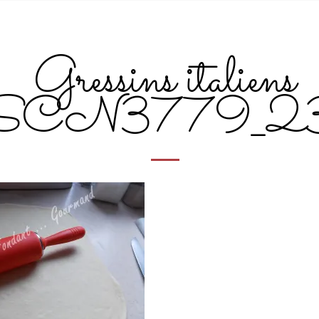
Gressins italiens
SCN3779_2