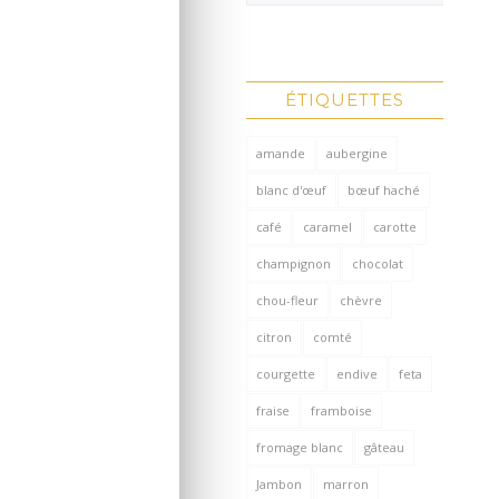
ÉTIQUETTES
amande
aubergine
blanc d'œuf
bœuf haché
café
caramel
carotte
champignon
chocolat
chou-fleur
chèvre
citron
comté
courgette
endive
feta
fraise
framboise
fromage blanc
gâteau
Jambon
marron