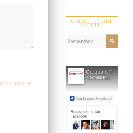
CHERCHER UNE
RECETTE
Croquant Fondant
+ de 2000 likes
 façon dont les
Voir la page Facebook
Rejoignez-moi sur
Facebook