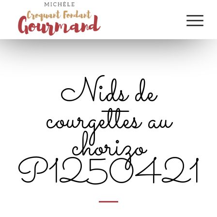
Nids de
courgettes au
chorizo
P1250421