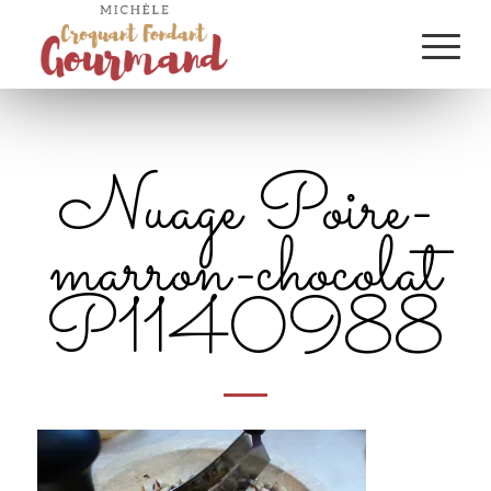
Nuage Poire-
marron-chocolat
P1140988