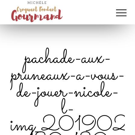
pachade-aux-
pruneaux-a-vous-
de-jouer-nicole-
l-
img_201902