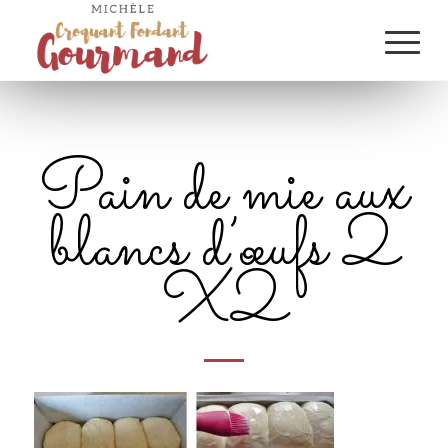
Pain de mie aux
blancs d’œufs 2
X2