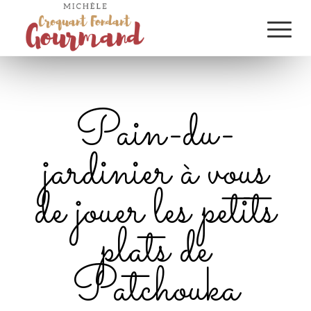
Pain-du-
jardinier à vous
de jouer les petits
plats de
Patchouka