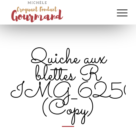
Quiche aux
blettes R
IMG_6250
(Copy)