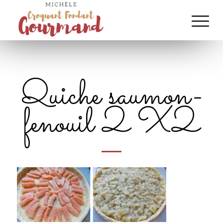
Quiche saumon-
fenouil 2 X2