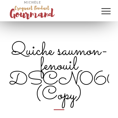
Quiche saumon-
fenouil
DSCN0663
(Copy)