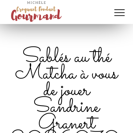
Sablés au thé
Matcha à vous
de jouer
Sandrine
Granert