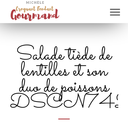
Salade tiède de
lentilles et son
duo de poissons
DSCN742