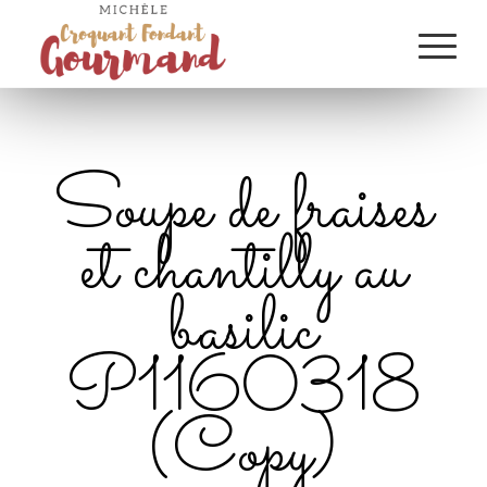
Soupe de fraises
et chantilly au
basilic
P1160318
(Copy)