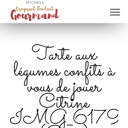
Tarte aux
légumes confits à
vous de jouer
Citrine
IMG_6179