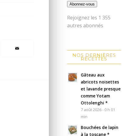
Abonnez-vous
Rejoignez les 1 355
autres abonnés
NOS DERNIÈRES
RECETTES
Gâteau aux
abricots noisettes
et lavande presque
comme Yotam
Ottolenghi *
7 août 2026 - 0 h 01
min
Bouchées de lapin
à la toscane *