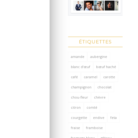
ÉTIQUETTES
amande
aubergine
blanc d'œuf
bœuf haché
café
caramel
carotte
champignon
chocolat
chou-fleur
chèvre
citron
comté
courgette
endive
feta
fraise
framboise
fromage blanc
gâteau