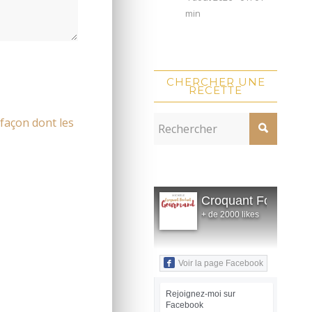
min
CHERCHER UNE
RECETTE
 façon dont les
Croquant Fondant
+ de 2000 likes
Voir la page Facebook
Rejoignez-moi sur
Facebook