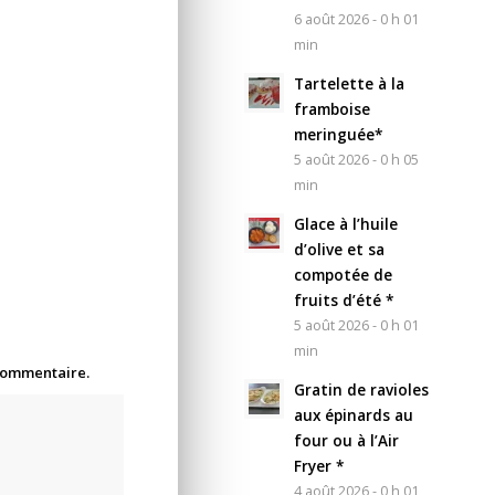
6 août 2026 - 0 h 01
min
Tartelette à la
framboise
meringuée*
5 août 2026 - 0 h 05
min
Glace à l’huile
d’olive et sa
compotée de
fruits d’été *
5 août 2026 - 0 h 01
min
 commentaire.
Gratin de ravioles
aux épinards au
four ou à l’Air
Fryer *
4 août 2026 - 0 h 01