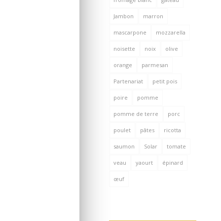
Jambon
marron
mascarpone
mozzarella
noisette
noix
olive
orange
parmesan
Partenariat
petit pois
poire
pomme
pomme de terre
porc
poulet
pâtes
ricotta
saumon
Solar
tomate
veau
yaourt
épinard
œuf