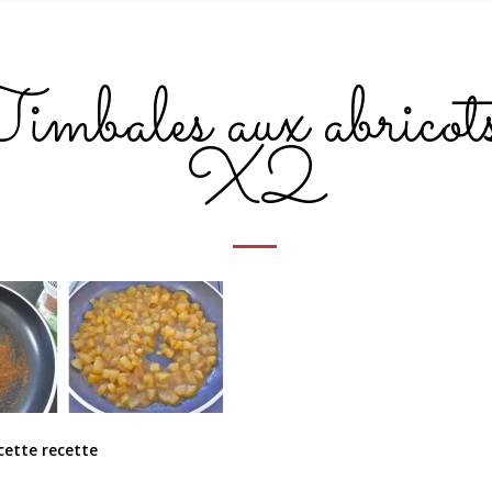
imbales aux abricot
X2
cette recette