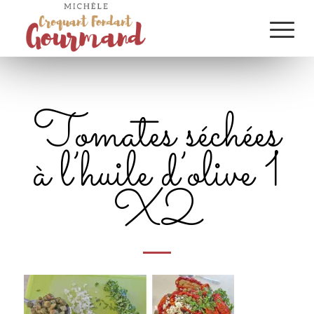
Tomates séchées
à l’huile d’olive 1
X2