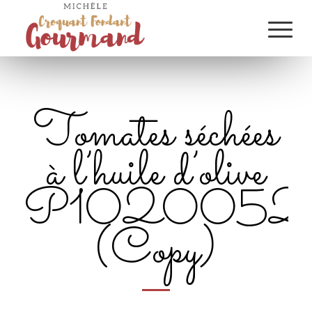
Tomates séchées
à l’huile d’olive
P1020052
(Copy)