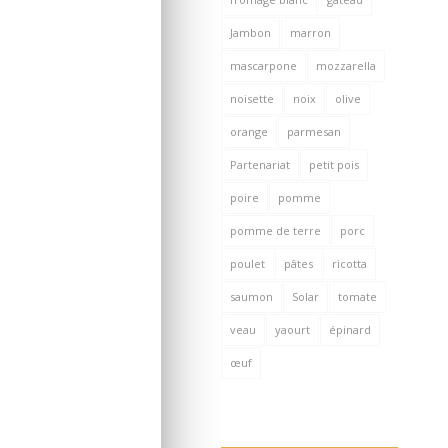
Jambon
marron
mascarpone
mozzarella
noisette
noix
olive
orange
parmesan
Partenariat
petit pois
poire
pomme
pomme de terre
porc
poulet
pâtes
ricotta
saumon
Solar
tomate
veau
yaourt
épinard
œuf