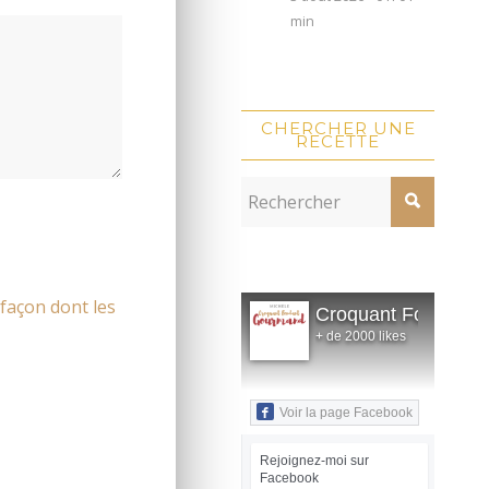
min
CHERCHER UNE
RECETTE
 façon dont les
Croquant Fondant
+ de 2000 likes
Voir la page Facebook
Rejoignez-moi sur
Facebook