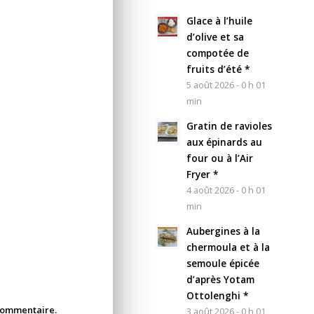
Glace à l’huile
d’olive et sa
compotée de
fruits d’été *
5 août 2026 - 0 h 01
min
Gratin de ravioles
aux épinards au
four ou à l’Air
Fryer *
4 août 2026 - 0 h 01
min
Aubergines à la
chermoula et à la
semoule épicée
d’après Yotam
Ottolenghi *
 commentaire.
3 août 2026 - 0 h 01