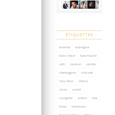
ÉTIQUETTES
amande
aubergine
blanc d'œuf
bœuf haché
café
caramel
carotte
champignon
chocolat
chou-fleur
chèvre
citron
comté
courgette
endive
feta
fraise
framboise
fromage blanc
gâteau