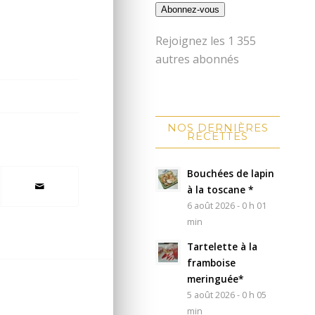
Abonnez-vous
Rejoignez les 1 355
autres abonnés
NOS DERNIÈRES
RECETTES
Bouchées de lapin
à la toscane *
6 août 2026 - 0 h 01
min
Tartelette à la
framboise
meringuée*
5 août 2026 - 0 h 05
min