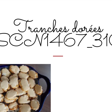
Tranches dorées
CN1467_31