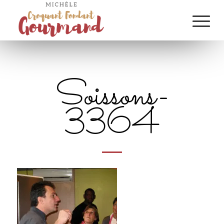
Soissons-
3364