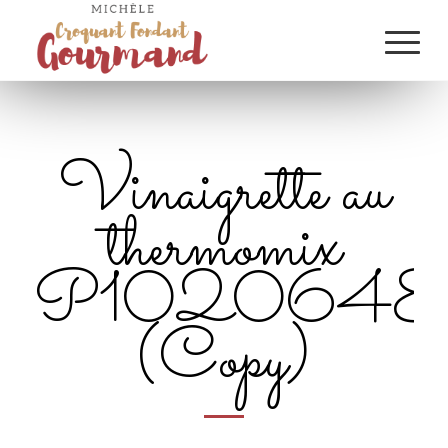
Vinaigrette au
thermomix
P1020648
(Copy)