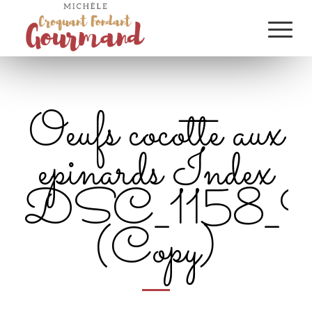
Oeufs cocotte aux
epinards Index
DSC_1158_9
(Copy)