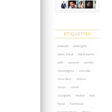
ÉTIQUETTES
amande
aubergine
blanc d'œuf
bœuf haché
café
caramel
carotte
champignon
chocolat
chou-fleur
chèvre
citron
comté
courgette
endive
feta
fraise
framboise
fromage blanc
gâteau