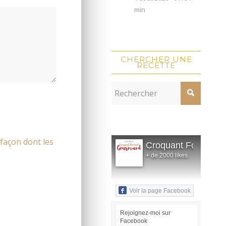
min
CHERCHER UNE
RECETTE
 façon dont les
Croquant Fondant
+ de 2000 likes
Voir la page Facebook
Rejoignez-moi sur
Facebook