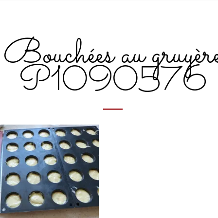
Bouchées au gruyèr
P1090576