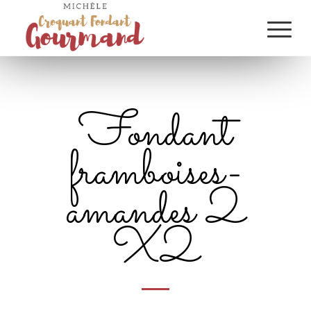
Fondant
framboises-
amandes 2
X2