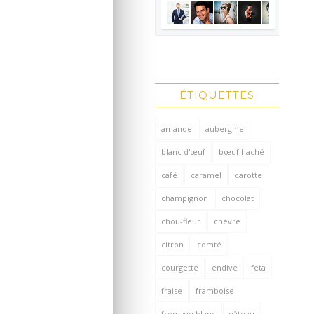
ÉTIQUETTES
amande
aubergine
blanc d'œuf
bœuf haché
café
caramel
carotte
champignon
chocolat
chou-fleur
chèvre
citron
comté
courgette
endive
feta
fraise
framboise
fromage blanc
gâteau