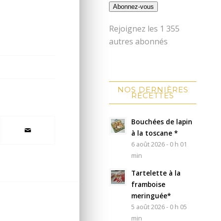
Abonnez-vous
Rejoignez les 1 355
autres abonnés
NOS DERNIÈRES
RECETTES
Bouchées de lapin
à la toscane *
6 août 2026 - 0 h 01
min
Tartelette à la
framboise
meringuée*
5 août 2026 - 0 h 05
min