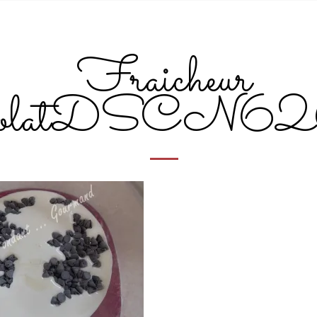
Fraicheur
ocolatDSCN62