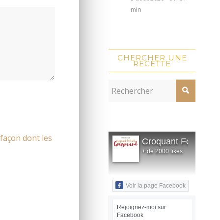
min
CHERCHER UNE
RECETTE
 façon dont les
Croquant Fondant
+ de 2000 likes
Voir la page Facebook
Rejoignez-moi sur
Facebook