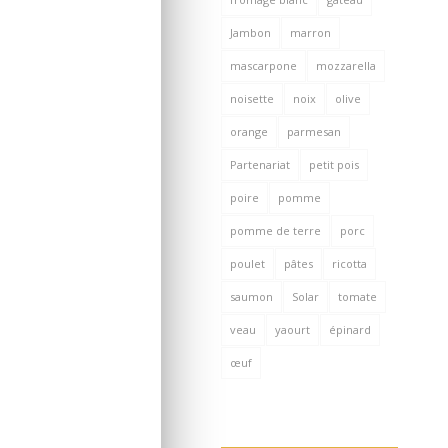
Jambon
marron
mascarpone
mozzarella
noisette
noix
olive
orange
parmesan
Partenariat
petit pois
poire
pomme
pomme de terre
porc
poulet
pâtes
ricotta
saumon
Solar
tomate
veau
yaourt
épinard
œuf