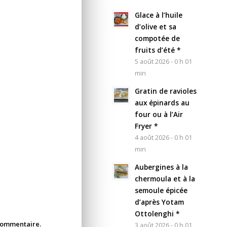
Glace à l’huile
d’olive et sa
compotée de
fruits d’été *
5 août 2026 - 0 h 01
min
Gratin de ravioles
aux épinards au
four ou à l’Air
Fryer *
4 août 2026 - 0 h 01
min
Aubergines à la
chermoula et à la
semoule épicée
d’après Yotam
Ottolenghi *
 commentaire.
3 août 2026 - 0 h 01