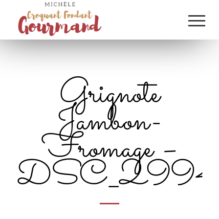
Grignote
Jambon-
Fromage –
DSC_2994