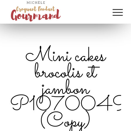
Mini cakes
brocolis et
jambon
P1070049
(Copy)