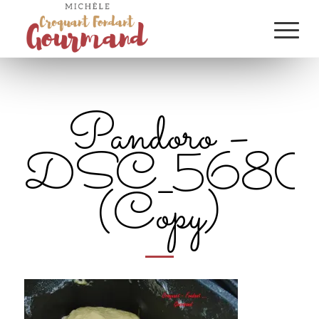
Pandoro –
DSC_5680
(Copy)