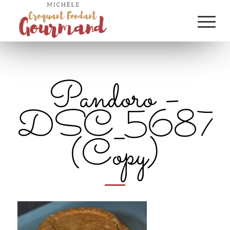
Pandoro –
DSC_5687
(Copy)