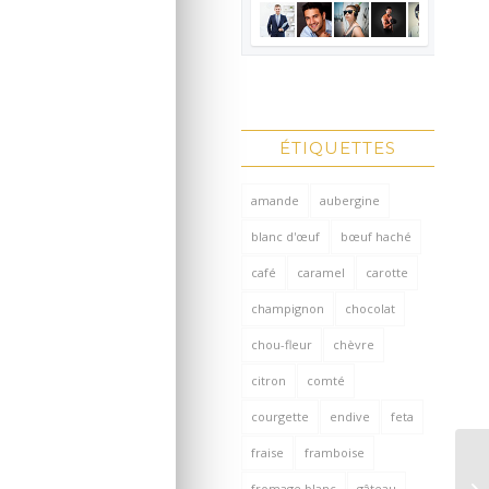
ÉTIQUETTES
amande
aubergine
blanc d'œuf
bœuf haché
café
caramel
carotte
champignon
chocolat
chou-fleur
chèvre
citron
comté
courgette
endive
feta
fraise
framboise
fromage blanc
gâteau