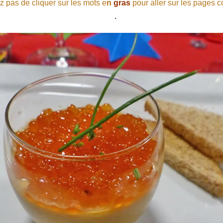
z pas de cliquer sur les mots e
n
gras
pour aller sur les pages 
.