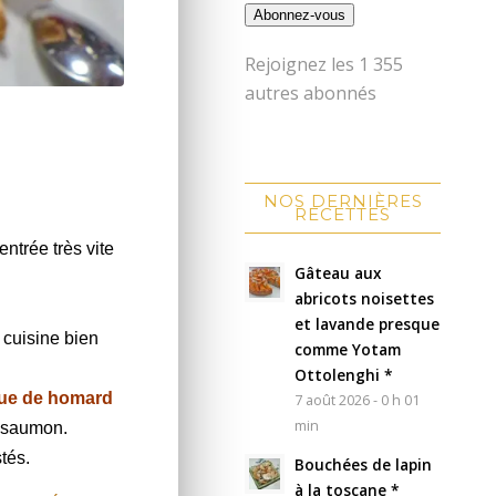
Abonnez-vous
Rejoignez les 1 355
autres abonnés
NOS DERNIÈRES
RECETTES
entrée
très vite
Gâteau aux
abricots noisettes
et lavande presque
 cuisine bien
comme Yotam
Ottolenghi *
que de homard
7 août 2026 - 0 h 01
min
e saumon.
tés.
Bouchées de lapin
à la toscane *