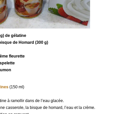
(6g) de
gélatine
bisque de Homard
(300 g)
rème
fleurette
spelette
aumon
rines
(150 ml)
tine à ramollir dans de l’eau glacée.
ne casserole, la bisque de homard, l’eau et la crème.