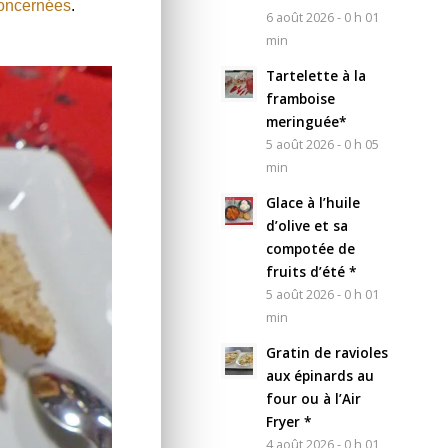
concernées
.
6 août 2026 - 0 h 01
min
Tartelette à la
framboise
meringuée*
5 août 2026 - 0 h 05
min
Glace à l’huile
d’olive et sa
compotée de
fruits d’été *
5 août 2026 - 0 h 01
min
Gratin de ravioles
aux épinards au
four ou à l’Air
Fryer *
4 août 2026 - 0 h 01