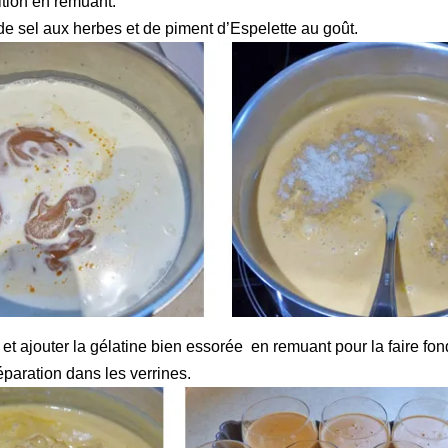
ition en remuant.
e sel aux herbes et de piment d’Espelette au goût.
 et ajouter la gélatine bien essorée en remuant pour la faire fon
éparation dans les verrines.