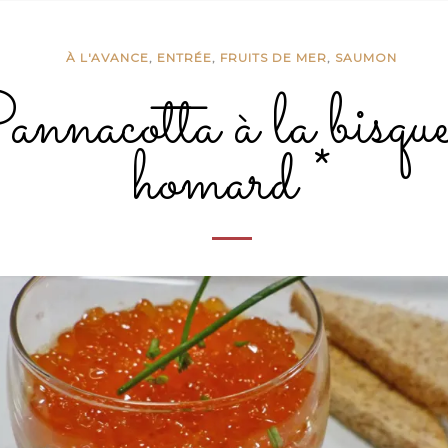
À L'AVANCE
,
ENTRÉE
,
FRUITS DE MER
,
SAUMON
nnacotta à la bisque
homard *