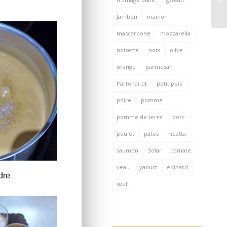
Jambon
marron
mascarpone
mozzarella
noisette
noix
olive
orange
parmesan
Partenariat
petit pois
poire
pomme
pomme de terre
porc
poulet
pâtes
ricotta
saumon
Solar
tomate
veau
yaourt
épinard
dre
œuf