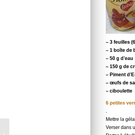
– 3 feuilles 
– 1 boîte de
– 50 g d’eau
– 150 g de
c
–
Piment d’E
–
œufs de s
–
ciboulette
6 petites ver
.
Mettre la géla
Verser dans u
Grimolle aux pommes