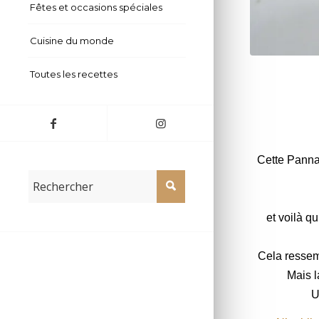
Fêtes et occasions spéciales
Cuisine du monde
Pannacotta à
Toutes les recettes
Cette
Panna
et voilà q
Cela ressem
Mais l
U