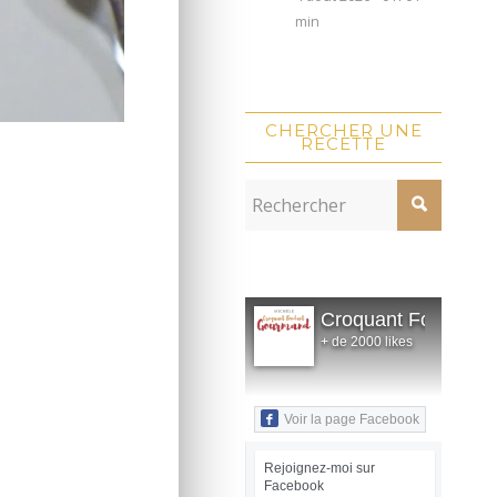
min
CHERCHER UNE
RECETTE
Croquant Fondant
+ de 2000 likes
Voir la page Facebook
Rejoignez-moi sur
Facebook