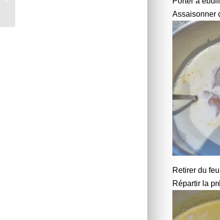
Porter à ébull
du Poitou
Assaisonner d
Retirer du feu
Répartir la pr