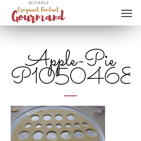
Apple-Pie
P1050468