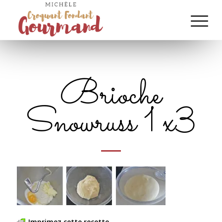
Brioche
Snowruss 1 x3
Imprimez cette recette