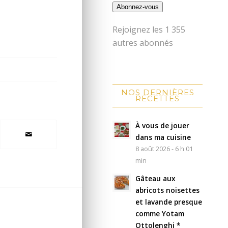
Abonnez-vous
Rejoignez les 1 355
autres abonnés
NOS DERNIÈRES
RECETTES
À vous de jouer
dans ma cuisine
8 août 2026 - 6 h 01
min
Gâteau aux
abricots noisettes
et lavande presque
comme Yotam
Ottolenghi *