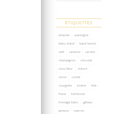
ÉTIQUETTES
amande
aubergine
blanc d'œuf
bœuf haché
café
caramel
carotte
champignon
chocolat
chou-fleur
chèvre
citron
comté
courgette
endive
feta
fraise
framboise
fromage blanc
gâteau
Jambon
marron