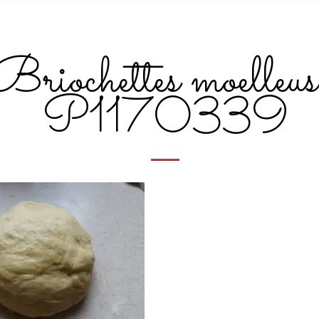
Briochettes moelleus
P1170339