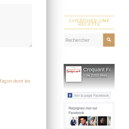
CHERCHER UNE
RECETTE
Croquant Fondant
+ de 2000 likes
 façon dont les
Voir la page Facebook
Rejoignez-moi sur
Facebook