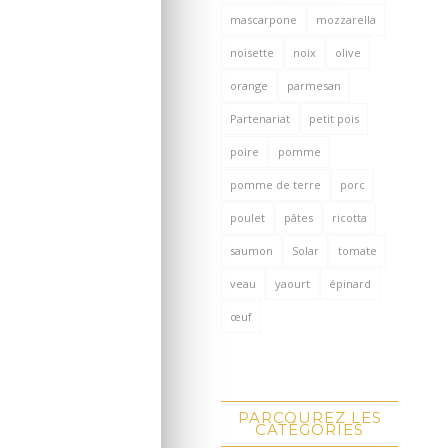
mascarpone
mozzarella
noisette
noix
olive
orange
parmesan
Partenariat
petit pois
poire
pomme
pomme de terre
porc
poulet
pâtes
ricotta
saumon
Solar
tomate
veau
yaourt
épinard
œuf
PARCOUREZ LES
CATÉGORIES