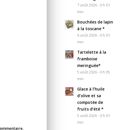
7 août 2026 - 0 h 01
min
Bouchées de lapin
à la toscane *
6 août 2026 - 0 h 01
min
Tartelette à la
framboise
meringuée*
5 août 2026 - 0 h 05
min
Glace à l’huile
d’olive et sa
compotée de
fruits d’été *
5 août 2026 - 0 h 01
min
 commentaire.