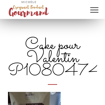
Cake pour
Valentin
P1080474