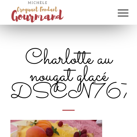
Charlotte au
nougat glacé
DSCN7676