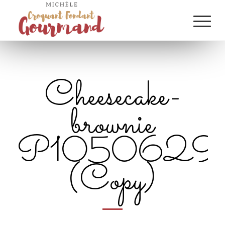
Cheesecake-
brownie
P1050629
(Copy)